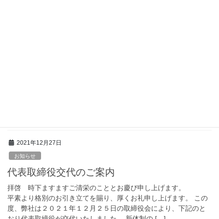
教育DXの優良事例を支えるサービス／システムを一つのカタログ
としてとりまとめたもので、校務支援、 […]
2022年2月10日
お知らせ
校務支援システム「教助」のお知らせ
弊社の製品である『 高等学校 校務支援システム「教助」バージョ
ン 7.1 』が APPLIC 教育情報アプリケーションユニット 校務基
本情報データ連携 高等学校版製品として オレンジマーク（相互
接続確認製品）が発行されま […]
2021年12月27日
お知らせ
代表取締役交代のご案内
拝啓 時下ますますご清栄のこととお慶び申し上げます。
平素より格別のお引き立てを賜り、厚くお礼申し上げます。 この
度、弊社は２０２１年１２月２５日の取締役会により、下記のと
おり代表取締役が交代いたしました。 新体制の […]